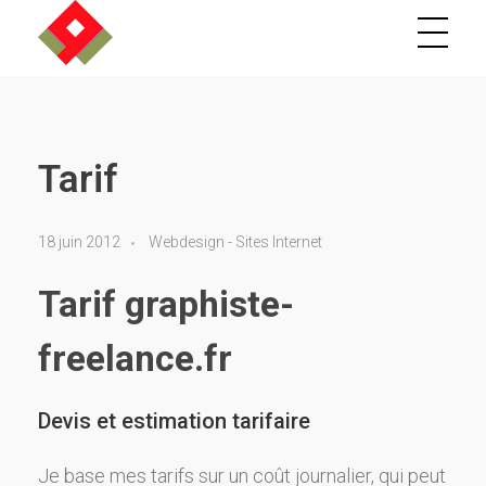
Graphiste-freelance.fr, webdesigner sur Cognac et Bordeaux
UI designer / Directeur artistique indépendant
Tarif
18 juin 2012
Webdesign - Sites Internet
Tarif graphiste-
freelance.fr
Devis et estimation tarifaire
Je base mes tarifs sur un coût journalier, qui peut