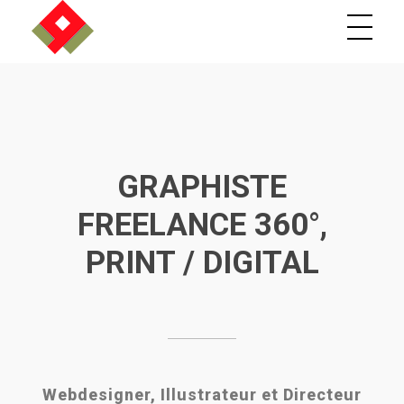
Graphiste-freelance.fr, webdesigner sur Cognac et Bordeaux
UI designer / Directeur artistique indépendant
GRAPHISTE
FREELANCE 360°,
PRINT / DIGITAL
Webdesigner, Illustrateur et Directeur