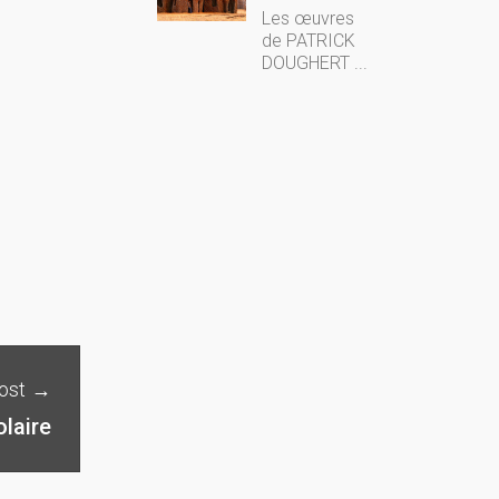
Les œuvres
de PATRICK
DOUGHERT ...
ost
olaire