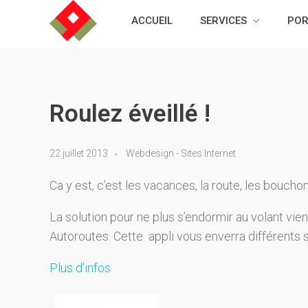
ACCUEIL
SERVICES
POR
Graphiste-freelance.fr, webdesigner sur Cognac et Bordeaux
UI designer / Directeur artistique indépendant
Roulez éveillé !
22 juillet 2013
Webdesign - Sites Internet
Ca y est, c’est les vacances, la route, les boucho
La solution pour ne plus s’endormir au volant vien
Autoroutes. Cette appli vous enverra différents s
Plus d’infos